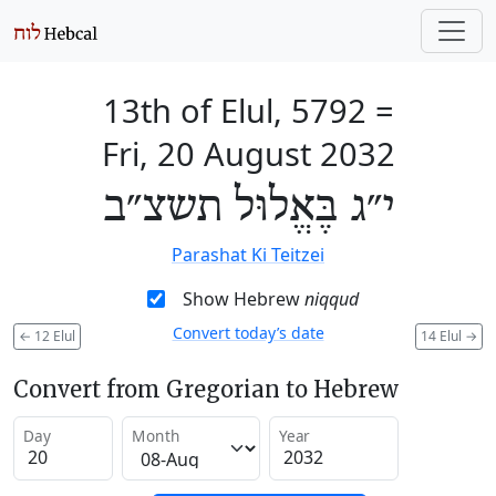
13th of Elul, 5792
=
Fri, 20 August 2032
י״ג בֶּאֱלוּל תשצ״ב
Parashat Ki Teitzei
Show Hebrew
niqqud
Convert today’s date
←
12 Elul
14 Elul
→
Convert from Gregorian to Hebrew
Day
Month
Year