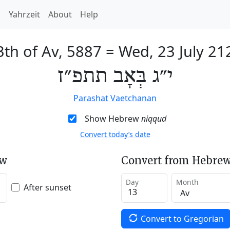
h
Yahrzeit
About
Help
3th of Av, 5887
=
Wed, 23 July 21
י״ג בְּאָב תתפ״ז
Parashat Vaetchanan
Show Hebrew
niqqud
Convert today’s date
ew
Convert from Hebrew
Day
Month
After sunset
Convert to Gregorian