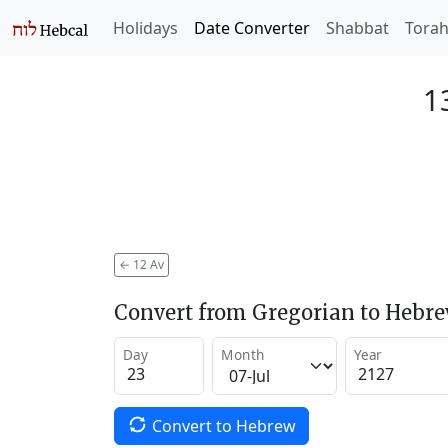
Holidays
Date Converter
Shabbat
Tora
1
←
12 Av
Convert from Gregorian to Hebr
Day
Month
Year
Convert to Hebrew