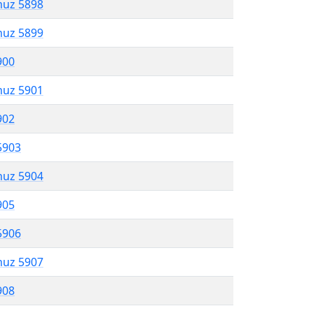
muz 5898
muz 5899
900
muz 5901
902
5903
muz 5904
905
5906
muz 5907
908