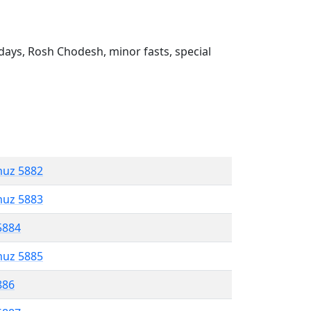
ays, Rosh Chodesh, minor fasts, special
muz 5882
muz 5883
5884
muz 5885
886