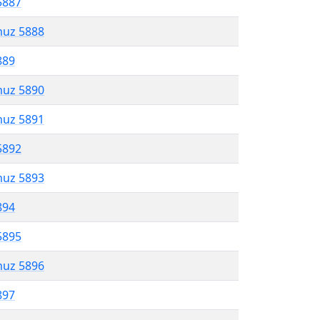
5887
muz 5888
889
muz 5890
muz 5891
5892
muz 5893
894
5895
muz 5896
897