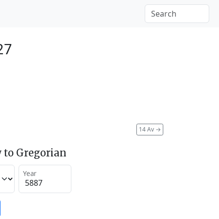
27
14 Av
→
 to Gregorian
Year