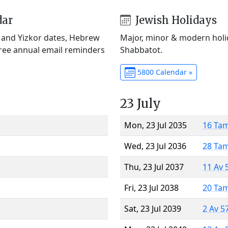
dar
Jewish Holidays
) and Yizkor dates, Hebrew
Major, minor & modern holid
Free annual email reminders
Shabbatot.
5800 Calendar »
23 July
Mon, 23 Jul 2035
16 Ta
Wed, 23 Jul 2036
28 Ta
Thu, 23 Jul 2037
11 Av 
Fri, 23 Jul 2038
20 Ta
Sat, 23 Jul 2039
2 Av 5