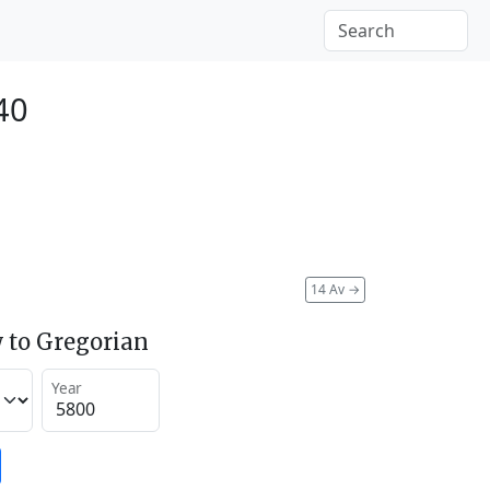
40
14 Av
→
 to Gregorian
Year