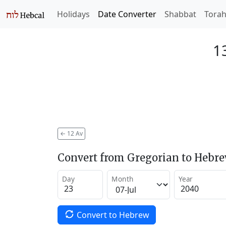
Holidays
Date Converter
Shabbat
Tora
1
←
12 Av
Convert from Gregorian to Hebr
Day
Month
Year
Convert to Hebrew