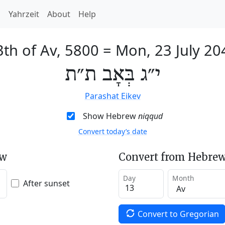
h
Yahrzeit
About
Help
3th of Av, 5800
=
Mon, 23 July 20
י״ג בְּאָב ת״ת
Parashat Eikev
Show Hebrew
niqqud
Convert today’s date
ew
Convert from Hebrew
Day
Month
After sunset
Convert to Gregorian