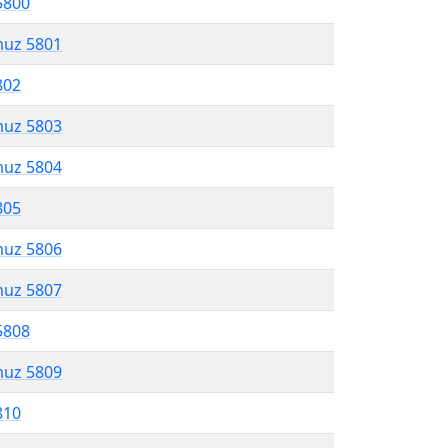
5800
muz 5801
802
muz 5803
muz 5804
805
muz 5806
muz 5807
5808
muz 5809
810