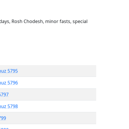
ays, Rosh Chodesh, minor fasts, special
muz 5795
muz 5796
5797
muz 5798
799