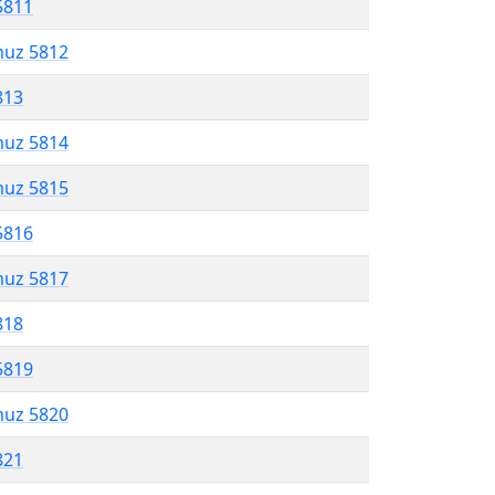
5811
muz 5812
813
muz 5814
muz 5815
5816
muz 5817
818
5819
muz 5820
821