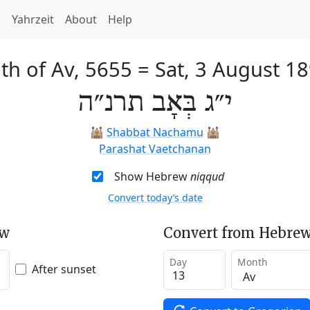
h
Yahrzeit
About
Help
th of Av, 5655
=
Sat, 3 August 1
י״ג בְּאָב תרנ״ה
🕍
Shabbat Nachamu
🕍
Parashat Vaetchanan
Show Hebrew
niqqud
Convert today’s date
ew
Convert from Hebrew
Day
Month
After sunset