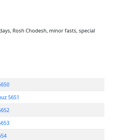
ays, Rosh Chodesh, minor fasts, special
5650
muz 5651
5652
5653
654