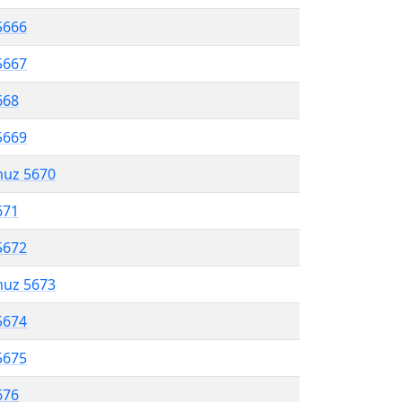
5666
5667
668
5669
muz 5670
671
5672
muz 5673
5674
5675
676