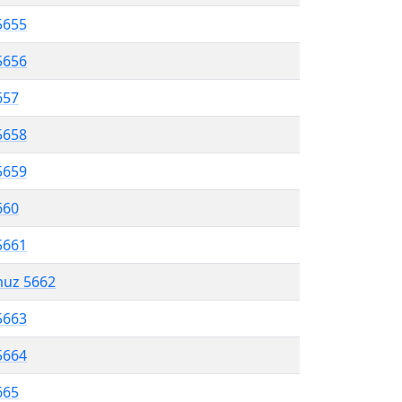
5655
5656
657
5658
5659
660
5661
muz 5662
5663
5664
665