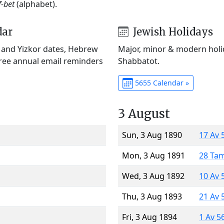
f-bet
(alphabet).
dar
Jewish Holidays
) and Yizkor dates, Hebrew
Major, minor & modern holid
Free annual email reminders
Shabbatot.
5655 Calendar »
3 August
Sun, 3 Aug 1890
17 Av 
Mon, 3 Aug 1891
28 Ta
Wed, 3 Aug 1892
10 Av 
Thu, 3 Aug 1893
21 Av 
Fri, 3 Aug 1894
1 Av 5