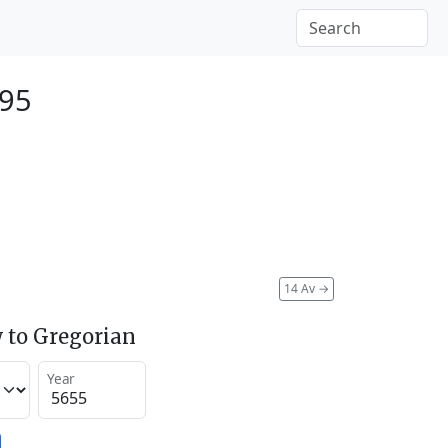
895
14 Av
→
 to Gregorian
Year