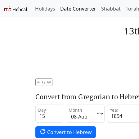
Holidays
Date Converter
Shabbat
Tora
13t
←
12 Av
Convert from Gregorian to Hebr
Day
Month
Year
Convert to Hebrew