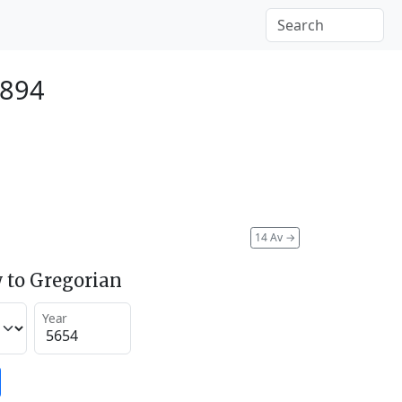
1894
14 Av
→
 to Gregorian
Year