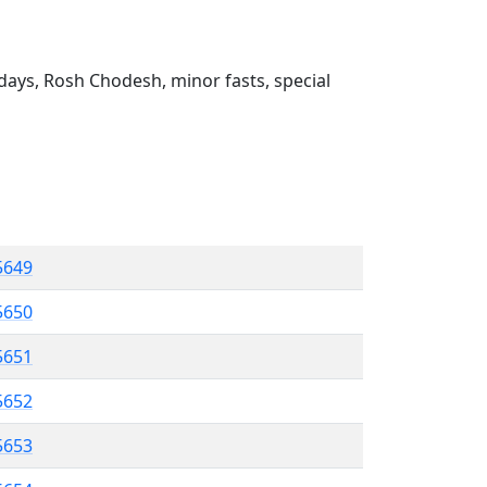
ays, Rosh Chodesh, minor fasts, special
5649
5650
5651
5652
 5653