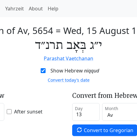
h
Yahrzeit
About
Help
h of Av, 5654
=
Wed, 15 August 
י״ג בְּאָב תרנ״ד
Parashat Vaetchanan
Show Hebrew
niqqud
Convert today’s date
ew
Convert from Hebrew
Day
Month
After sunset
Convert to Gregorian