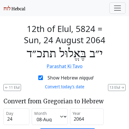
12th of Elul, 5824
=
Sun, 24 August 2064
י״ב בֶּאֱלוּל תתכ״ד
Parashat Ki Tavo
Show Hebrew
niqqud
Convert today’s date
←
11 Elul
13 Elul
→
Convert from Gregorian to Hebrew
Day
Month
Year