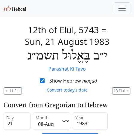
12th of Elul, 5743
=
Sun, 21 August 1983
י״ב בֶּאֱלוּל תשמ״ג
Parashat Ki Tavo
Show Hebrew
niqqud
Convert today’s date
←
11 Elul
13 Elul
→
Convert from Gregorian to Hebrew
Day
Month
Year