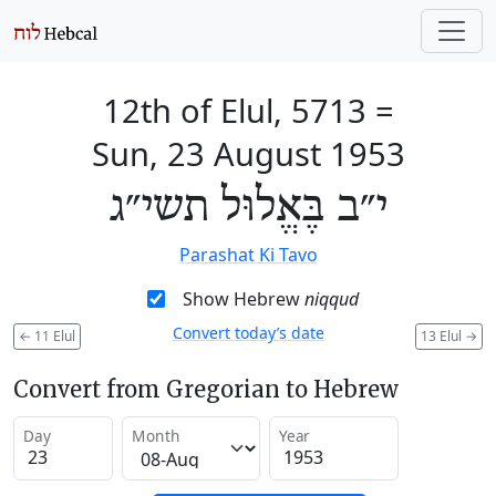
12th of Elul, 5713
=
Sun, 23 August 1953
י״ב בֶּאֱלוּל תשי״ג
Parashat Ki Tavo
Show Hebrew
niqqud
Convert today’s date
←
11 Elul
13 Elul
→
Convert from Gregorian to Hebrew
Day
Month
Year