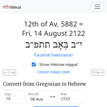
12th of Av, 5882
=
Fri, 14 August 2122
י״ב בְּאָב תתפ״ב
Parashat Vaetchanan
Show Hebrew
niqqud
Convert today’s date
←
11 Av
13 Av
→
Convert from Gregorian to Hebrew
Day
Month
Year