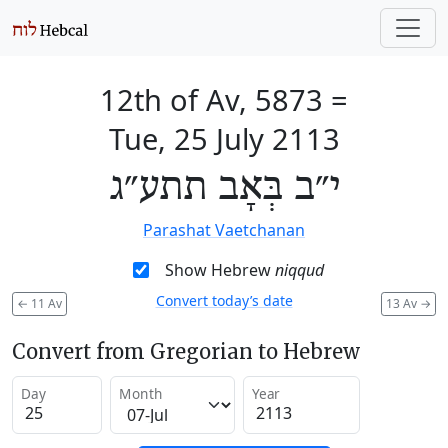
12th of Av, 5873
=
Tue, 25 July 2113
י״ב בְּאָב תתע״ג
Parashat Vaetchanan
Show Hebrew
niqqud
Convert today’s date
←
11 Av
13 Av
→
Convert from Gregorian to Hebrew
Day
Month
Year