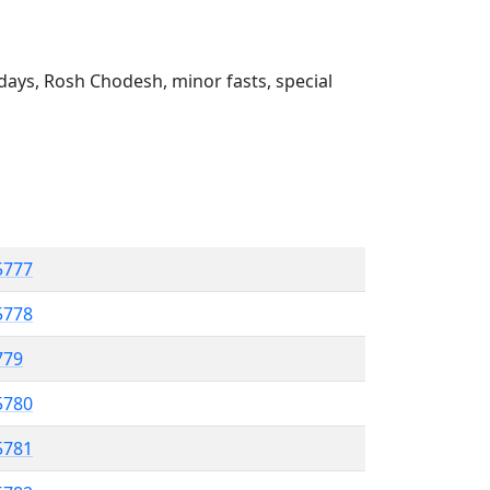
ays, Rosh Chodesh, minor fasts, special
5777
5778
779
5780
 5781