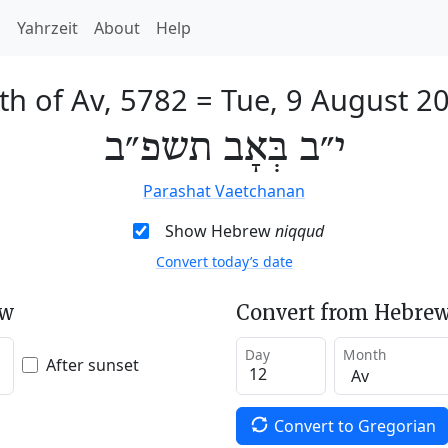
h
Yahrzeit
About
Help
th of Av, 5782
=
Tue, 9 August 2
י״ב בְּאָב תשפ״ב
Parashat Vaetchanan
Show Hebrew
niqqud
Convert today’s date
ew
Convert from Hebrew
Day
Month
After sunset
Convert to Gregorian