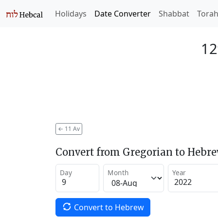
Holidays
Date Converter
Shabbat
Tora
12
←
11 Av
Convert from Gregorian to Hebr
Day
Month
Year
Convert to Hebrew