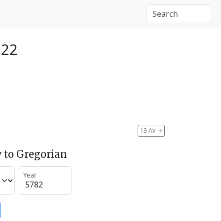
022
13 Av
→
 to Gregorian
Year