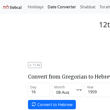
Holidays
Date Converter
Shabbat
Tora
12t
←
11 Av
Convert from Gregorian to Hebr
Day
Month
Year
Convert to Hebrew