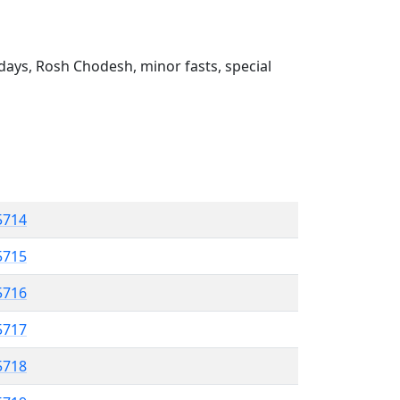
ays, Rosh Chodesh, minor fasts, special
5714
5715
 5716
5717
5718