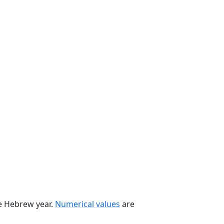
he Hebrew year.
Numerical values
are