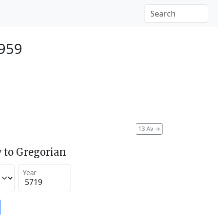
1959
13 Av
→
 to Gregorian
Year