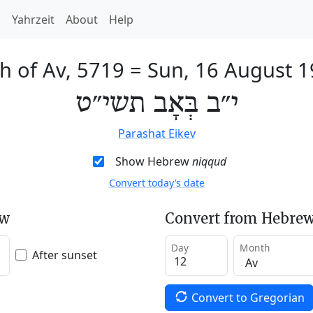
h
Yahrzeit
About
Help
h of Av, 5719
=
Sun, 16 August 
י״ב בְּאָב תשי״ט
Parashat Eikev
Show Hebrew
niqqud
Convert today’s date
ew
Convert from Hebrew
Day
Month
After sunset
Convert to Gregorian