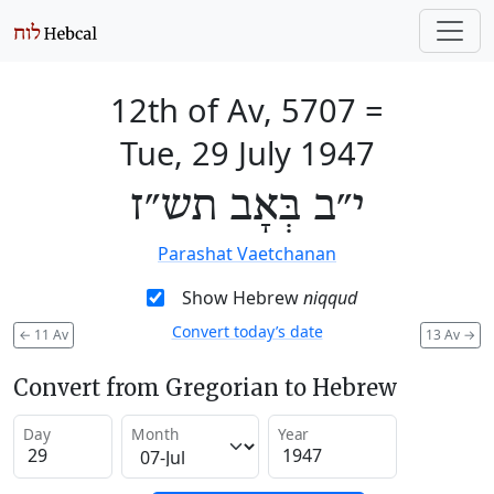
12th of Av, 5707
=
Tue, 29 July 1947
י״ב בְּאָב תש״ז
Parashat Vaetchanan
Show Hebrew
niqqud
Convert today’s date
←
11 Av
13 Av
→
Convert from Gregorian to Hebrew
Day
Month
Year