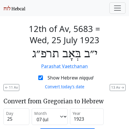
12th of Av, 5683
=
Wed, 25 July 1923
י״ב בְּאָב תרפ״ג
Parashat Vaetchanan
Show Hebrew
niqqud
Convert today’s date
←
11 Av
13 Av
→
Convert from Gregorian to Hebrew
Day
Month
Year