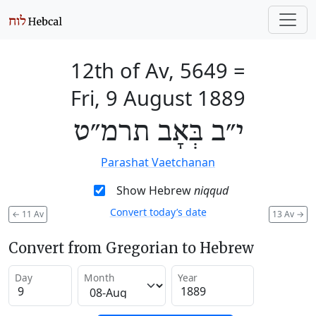
12th of Av, 5649
=
Fri, 9 August 1889
י״ב בְּאָב תרמ״ט
Parashat Vaetchanan
Show Hebrew
niqqud
Convert today’s date
←
11 Av
13 Av
→
Convert from Gregorian to Hebrew
Day
Month
Year