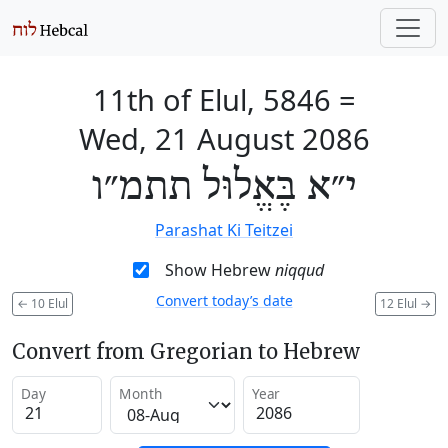
11th of Elul, 5846
=
Wed, 21 August 2086
י״א בֶּאֱלוּל תתמ״ו
Parashat Ki Teitzei
Show Hebrew
niqqud
Convert today’s date
←
10 Elul
12 Elul
→
Convert from Gregorian to Hebrew
Day
Month
Year