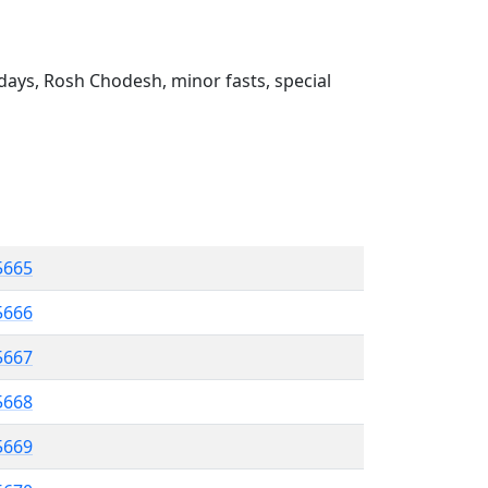
ays, Rosh Chodesh, minor fasts, special
5665
5666
 5667
5668
5669