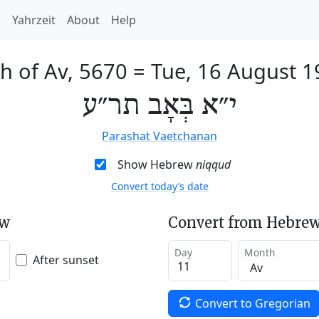
h
Yahrzeit
About
Help
h of Av, 5670
=
Tue, 16 August 1
י״א בְּאָב תר״ע
Parashat Vaetchanan
Show Hebrew
niqqud
Convert today’s date
ew
Convert from Hebrew
Day
Month
After sunset
Convert to Gregorian