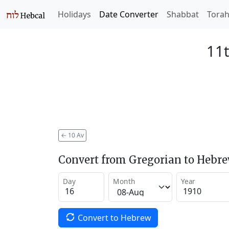
Holidays
Date Converter
Shabbat
Tora
11t
←
10 Av
Convert from Gregorian to Hebr
Day
Month
Year
Convert to Hebrew