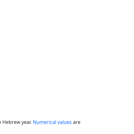
he Hebrew year.
Numerical values
are