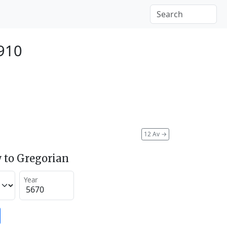
910
12 Av
→
 to Gregorian
Year