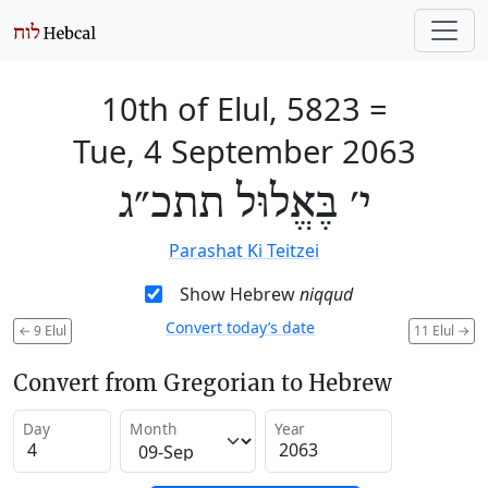
10th of Elul, 5823
=
Tue, 4 September 2063
י׳ בֶּאֱלוּל תתכ״ג
Parashat Ki Teitzei
Show Hebrew
niqqud
Convert today’s date
←
9 Elul
11 Elul
→
Convert from Gregorian to Hebrew
Day
Month
Year