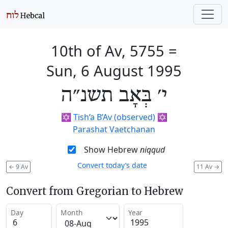
10th of Av, 5755
=
Sun, 6 August 1995
י׳ בְּאָב תשנ״ה
✡️
Tish’a B’Av (observed)
✡️
Parashat Vaetchanan
Show Hebrew
niqqud
Convert today’s date
←
9 Av
11 Av
→
Convert from Gregorian to Hebrew
Day
Month
Year