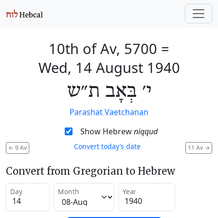
10th of Av, 5700
=
Wed, 14 August 1940
י׳ בְּאָב ת״ש
Parashat Vaetchanan
Show Hebrew
niqqud
Convert today’s date
←
9 Av
11 Av
→
Convert from Gregorian to Hebrew
Day
Month
Year