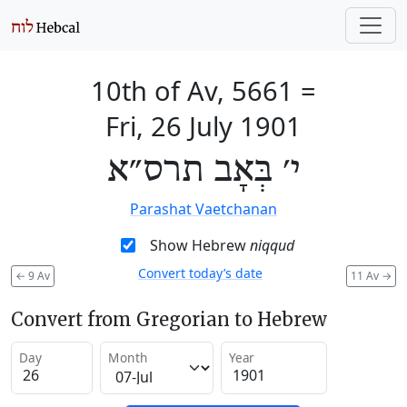
10th of Av, 5661
=
Fri, 26 July 1901
י׳ בְּאָב תרס״א
Parashat Vaetchanan
Show Hebrew
niqqud
Convert today’s date
←
9 Av
11 Av
→
Convert from Gregorian to Hebrew
Day
Month
Year