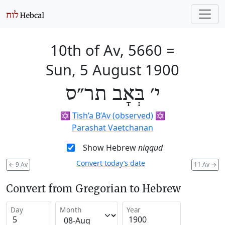
10th of Av, 5660
=
Sun, 5 August 1900
י׳ בְּאָב תר״ס
✡️
Tish’a B’Av (observed)
✡️
Parashat Vaetchanan
Show Hebrew
niqqud
Convert today’s date
←
9 Av
11 Av
→
Convert from Gregorian to Hebrew
Day
Month
Year