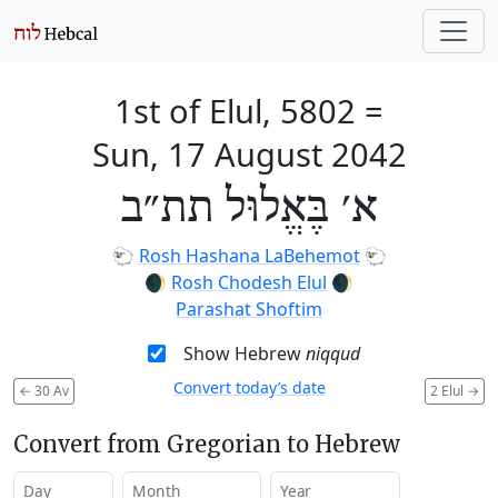
1st of Elul, 5802
=
Sun, 17 August 2042
א׳ בֶּאֱלוּל תת״ב
🐑
Rosh Hashana LaBehemot
🐑
🌒
Rosh Chodesh Elul
🌒
Parashat Shoftim
Show Hebrew
niqqud
Convert today’s date
←
30 Av
2 Elul
→
Convert from Gregorian to Hebrew
Day
Month
Year