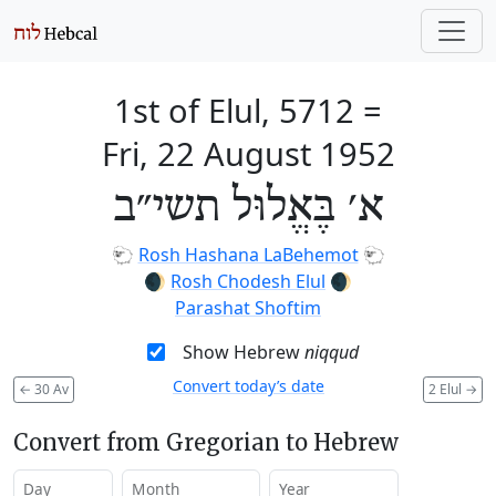
1st of Elul, 5712
=
Fri, 22 August 1952
א׳ בֶּאֱלוּל תשי״ב
🐑
Rosh Hashana LaBehemot
🐑
🌒
Rosh Chodesh Elul
🌒
Parashat Shoftim
Show Hebrew
niqqud
Convert today’s date
←
30 Av
2 Elul
→
Convert from Gregorian to Hebrew
Day
Month
Year