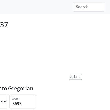
937
2 Elul
→
 to Gregorian
Year