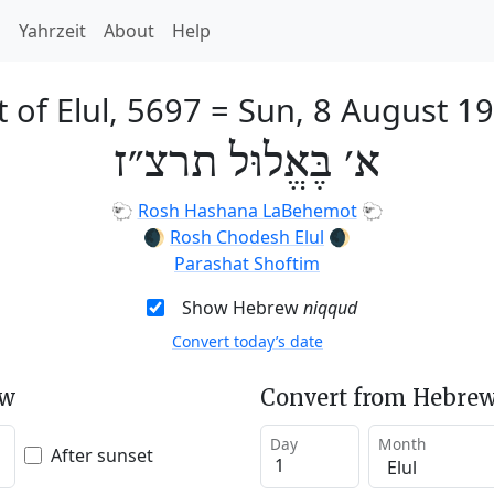
h
Yahrzeit
About
Help
t of Elul, 5697
=
Sun, 8 August 1
א׳ בֶּאֱלוּל תרצ״ז
🐑
Rosh Hashana LaBehemot
🐑
🌒
Rosh Chodesh Elul
🌒
Parashat Shoftim
Show Hebrew
niqqud
Convert today’s date
ew
Convert from Hebrew
Day
Month
After sunset