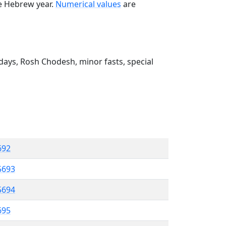
he Hebrew year.
Numerical values
are
ays, Rosh Chodesh, minor fasts, special
692
5693
5694
695