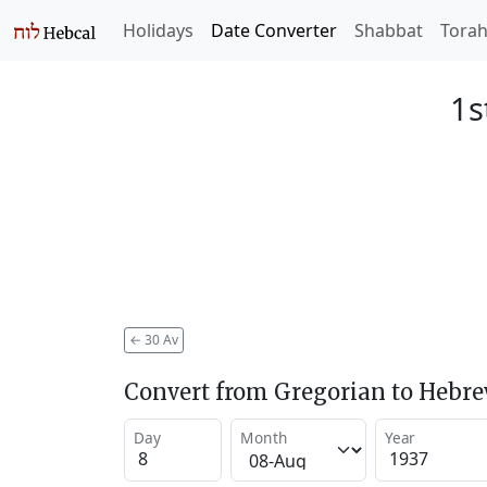
Holidays
Date Converter
Shabbat
Tora
1s
←
30 Av
Convert from Gregorian to Hebr
Day
Month
Year