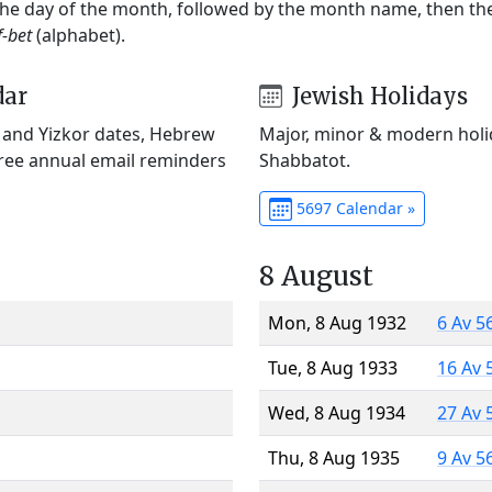
 the day of the month, followed by the month name, then t
f-bet
(alphabet).
dar
Jewish Holidays
) and Yizkor dates, Hebrew
Major, minor & modern holid
Free annual email reminders
Shabbatot.
5697 Calendar »
8 August
Mon, 8 Aug 1932
6 Av 5
Tue, 8 Aug 1933
16 Av 
Wed, 8 Aug 1934
27 Av 
Thu, 8 Aug 1935
9 Av 5