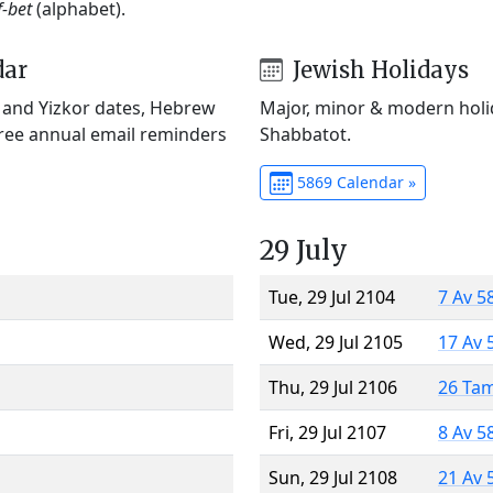
f-bet
(alphabet).
dar
Jewish Holidays
) and Yizkor dates, Hebrew
Major, minor & modern holid
Free annual email reminders
Shabbatot.
5869 Calendar »
29 July
Tue, 29 Jul 2104
7 Av 5
Wed, 29 Jul 2105
17 Av 
Thu, 29 Jul 2106
26 Ta
Fri, 29 Jul 2107
8 Av 5
Sun, 29 Jul 2108
21 Av 