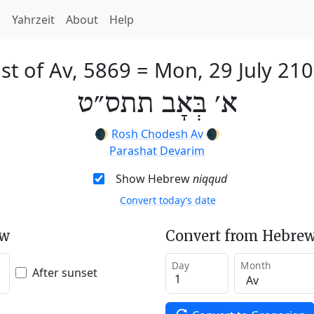
h
Yahrzeit
About
Help
st of Av, 5869
=
Mon, 29 July 21
א׳ בְּאָב תתס״ט
🌒
Rosh Chodesh Av
🌒
Parashat Devarim
Show Hebrew
niqqud
Convert today’s date
ew
Convert from Hebrew
Day
Month
After sunset