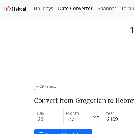
Holidays
Date Converter
Shabbat
Tora
1
←
29 Tamuz
Convert from Gregorian to Hebr
Day
Month
Year