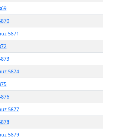
869
5870
muz 5871
872
5873
muz 5874
875
5876
muz 5877
5878
muz 5879