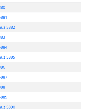
880
5881
muz 5882
883
5884
muz 5885
886
5887
888
5889
muz 5890