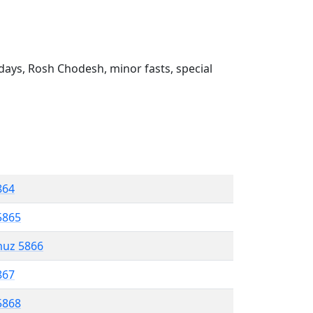
ays, Rosh Chodesh, minor fasts, special
864
5865
muz 5866
867
5868