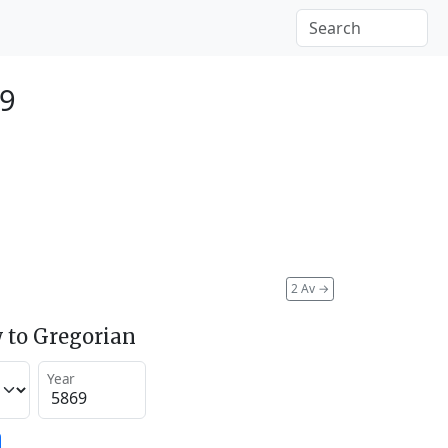
09
2 Av
→
 to Gregorian
Year