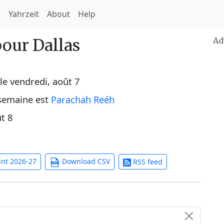
h
Yahrzeit
About
Help
pour Dallas
Ad
le
vendredi, août 7
 semaine est
Parachah Reéh
t 8
int 2026-27
Download CSV
RSS feed