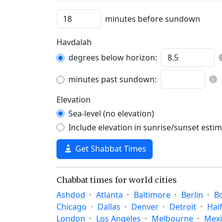
minutes before sundown
Havdalah
degrees below horizon:
minutes past sundown:
Elevation
Sea-level (no elevation)
Include elevation in sunrise/sunset esti
Get Shabbat Times
Chabbat times for world cities
Ashdod
Atlanta
Baltimore
Berlin
B
Chicago
Dallas
Denver
Detroit
Hai
London
Los Angeles
Melbourne
Mexi