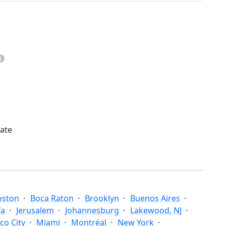
mate
oston
Boca Raton
Brooklyn
Buenos Aires
fa
Jerusalem
Johannesburg
Lakewood, NJ
co City
Miami
Montréal
New York