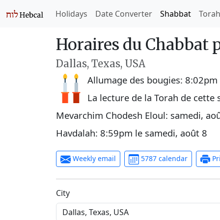
Holidays
Date Converter
Shabbat
Tora
Horaires du Chabbat 
Dallas, Texas, USA
Allumage des bougies:
8:02pm
La lecture de la Torah de cette
Mevarchim Chodesh Eloul:
samedi, aoû
Havdalah:
8:59pm
le
samedi, août 8
Weekly email
5787 calendar
Pr
C‍i‍t‍y‍