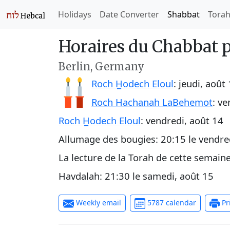
Holidays
Date Converter
Shabbat
Tora
Horaires du Chabbat 
Berlin, Germany
Roch H̲odech Eloul
:
jeudi, août
Roch Hachanah LaBehemot
:
ve
Roch H̲odech Eloul
:
vendredi, août 14
Allumage des bougies:
20:15
le
vendre
La lecture de la Torah de cette semain
Havdalah:
21:30
le
samedi, août 15
Weekly email
5787 calendar
Pr