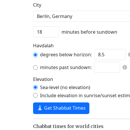
C‍i‍t‍y‍
minutes before sundown
Havdalah
degrees below horizon:
minutes past sundown:
Elevation
Sea-level (no elevation)
Include elevation in sunrise/sunset esti
Get Shabbat Times
Chabbat times for world cities