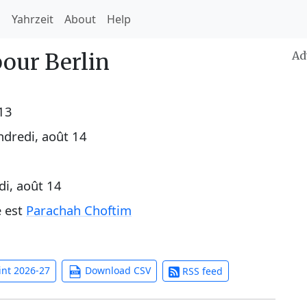
h
Yahrzeit
About
Help
pour Berlin
Ad
 13
ndredi, août 14
di, août 14
e est
Parachah Choftim
int 2026-27
Download CSV
RSS feed