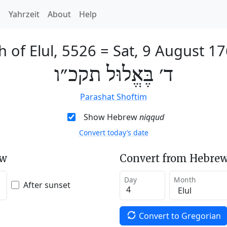
h
Yahrzeit
About
Help
h of Elul, 5526
=
Sat, 9 August 1
ד׳ בֶּאֱלוּל תקכ״ו
Parashat Shoftim
Show Hebrew
niqqud
Convert today’s date
ew
Convert from Hebrew
Day
Month
After sunset
Convert to Gregorian