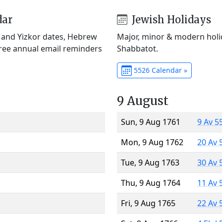
dar
Jewish Holidays
) and Yizkor dates, Hebrew
Major, minor & modern holid
Free annual email reminders
Shabbatot.
5526 Calendar »
9 August
Sun, 9 Aug 1761
9 Av 5
Mon, 9 Aug 1762
20 Av 
Tue, 9 Aug 1763
30 Av 
Thu, 9 Aug 1764
11 Av 
Fri, 9 Aug 1765
22 Av 