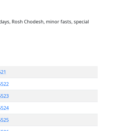
ays, Rosh Chodesh, minor fasts, special
521
5522
5523
5524
5525