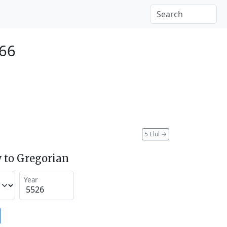
766
5 Elul
→
 to Gregorian
Year