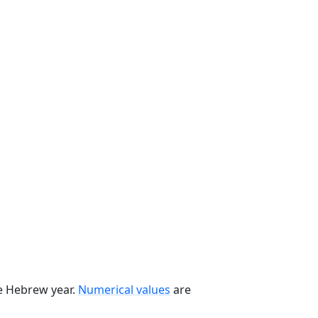
he Hebrew year.
Numerical values
are