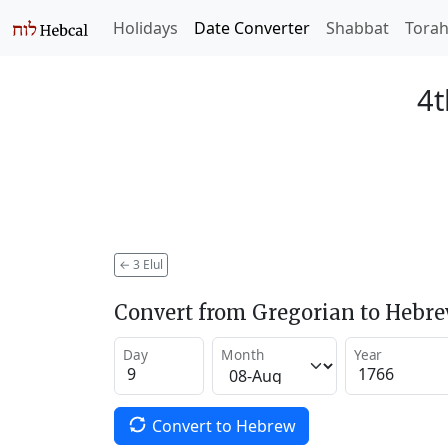
Holidays
Date Converter
Shabbat
Tora
4t
←
3 Elul
Convert from Gregorian to Hebr
Day
Month
Year
Convert to Hebrew