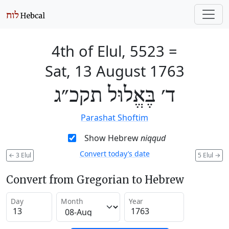
4th of Elul, 5523
=
Sat, 13 August 1763
ד׳ בֶּאֱלוּל תקכ״ג
Parashat Shoftim
Show Hebrew
niqqud
Convert today’s date
←
3 Elul
5 Elul
→
Convert from Gregorian to Hebrew
Day
Month
Year