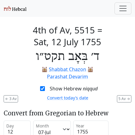
4th of Av, 5515
=
Sat, 12 July 1755
ד׳ בְּאָב תקט״ו
🕍
Shabbat Chazon
🕍
Parashat Devarim
Show Hebrew
niqqud
Convert today’s date
←
3 Av
5 Av
→
Convert from Gregorian to Hebrew
Day
Month
Year