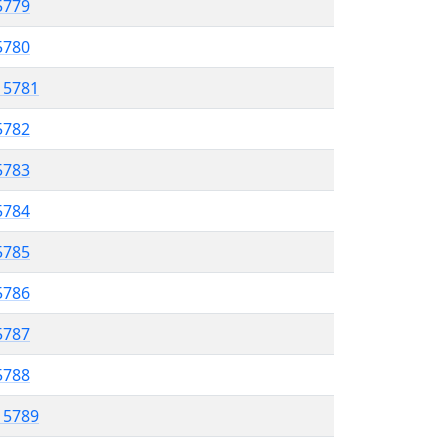
5779
 5780
l 5781
5782
 5783
5784
5785
 5786
5787
5788
l 5789