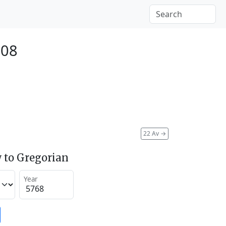
008
22 Av
→
 to Gregorian
Year