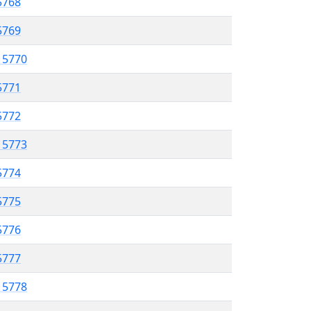
5768
 5769
l 5770
5771
 5772
l 5773
5774
 5775
5776
5777
l 5778