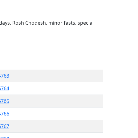
ays, Rosh Chodesh, minor fasts, special
5763
 5764
5765
5766
 5767