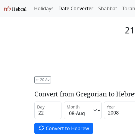
Holidays
Date Converter
Shabbat
Tora
21
←
20 Av
Convert from Gregorian to Hebr
Day
Month
Year
Convert to Hebrew