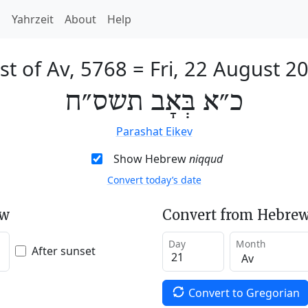
h
Yahrzeit
About
Help
st of Av, 5768
=
Fri, 22 August 2
כ״א בְּאָב תשס״ח
Parashat Eikev
Show Hebrew
niqqud
Convert today’s date
ew
Convert from Hebrew
Day
Month
After sunset
Convert to Gregorian