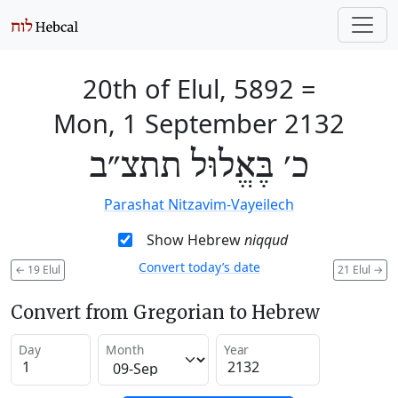
20th of Elul, 5892
=
Mon, 1 September 2132
כ׳ בֶּאֱלוּל תתצ״ב
Parashat Nitzavim-Vayeilech
Show Hebrew
niqqud
Convert today’s date
←
19 Elul
21 Elul
→
Convert from Gregorian to Hebrew
Day
Month
Year