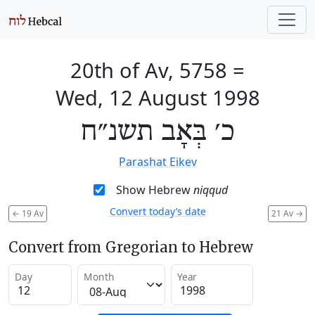
20th of Av, 5758
=
Wed, 12 August 1998
כ׳ בְּאָב תשנ״ח
Parashat Eikev
Show Hebrew
niqqud
Convert today’s date
←
19 Av
21 Av
→
Convert from Gregorian to Hebrew
Day
Month
Year