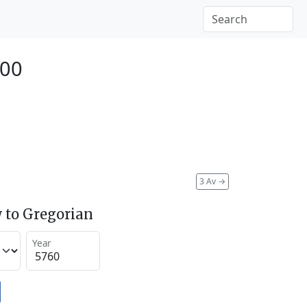
000
3 Av
→
 to Gregorian
Year