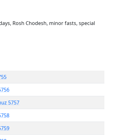
ays, Rosh Chodesh, minor fasts, special
755
5756
muz 5757
5758
5759