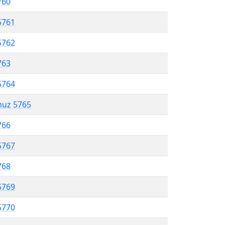
760
5761
5762
763
5764
muz 5765
766
5767
768
5769
5770