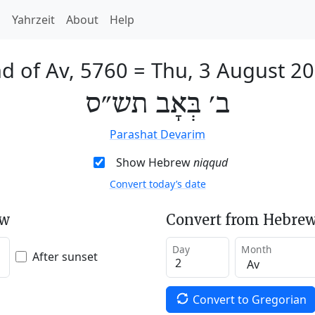
h
Yahrzeit
About
Help
d of Av, 5760
=
Thu, 3 August 2
ב׳ בְּאָב תש״ס
Parashat Devarim
Show Hebrew
niqqud
Convert today’s date
ew
Convert from Hebrew
Day
Month
After sunset
Convert to Gregorian