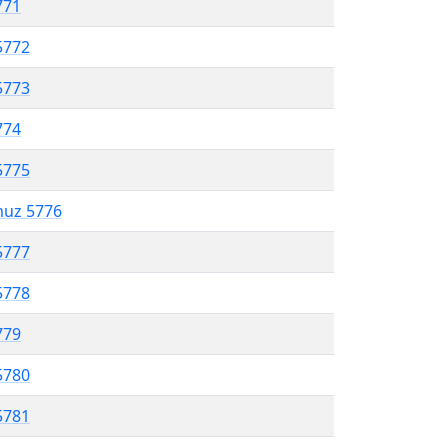
771
5772
5773
774
5775
muz 5776
5777
5778
779
5780
5781