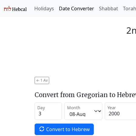
Holidays
Date Converter
Shabbat
Tora
2n
←
1 Av
Convert from Gregorian to Hebr
Day
Month
Year
Convert to Hebrew