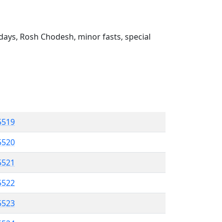
ays, Rosh Chodesh, minor fasts, special
5519
 5520
5521
5522
 5523