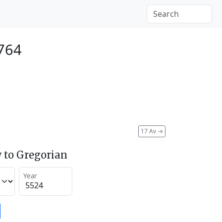
764
17 Av
→
 to Gregorian
Year