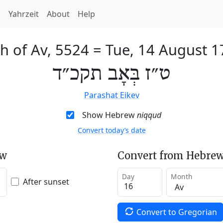
h
Yahrzeit
About
Help
h of Av, 5524
=
Tue, 14 August 1
ט״ז בְּאָב תקכ״ד
Parashat Eikev
Show Hebrew
niqqud
Convert today’s date
ew
Convert from Hebrew
Day
Month
After sunset
Convert to Gregorian