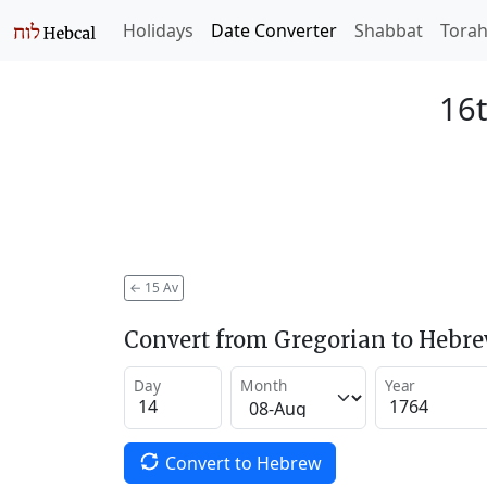
Holidays
Date Converter
Shabbat
Tora
16t
←
15 Av
Convert from Gregorian to Hebr
Day
Month
Year
Convert to Hebrew