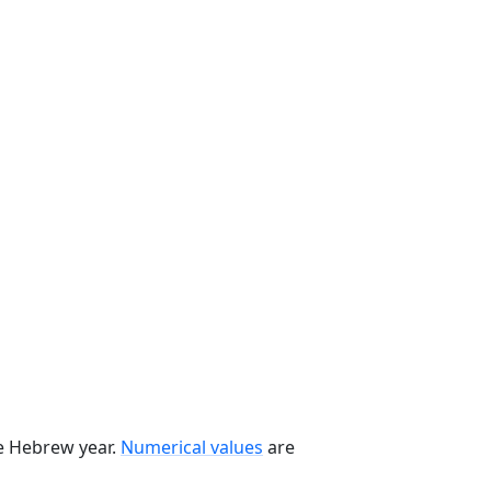
he Hebrew year.
Numerical values
are