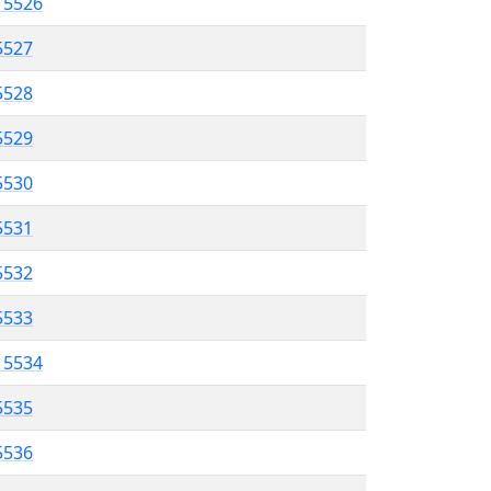
l 5526
5527
 5528
5529
5530
 5531
5532
5533
l 5534
5535
 5536