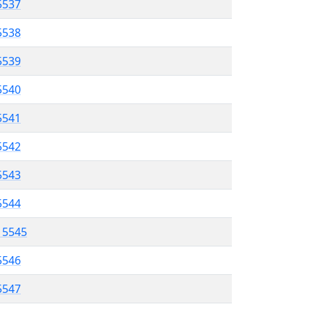
5537
5538
 5539
5540
5541
 5542
5543
5544
l 5545
5546
 5547