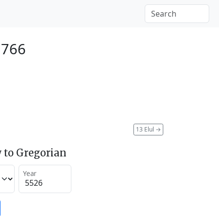
1766
13 Elul
→
 to Gregorian
Year