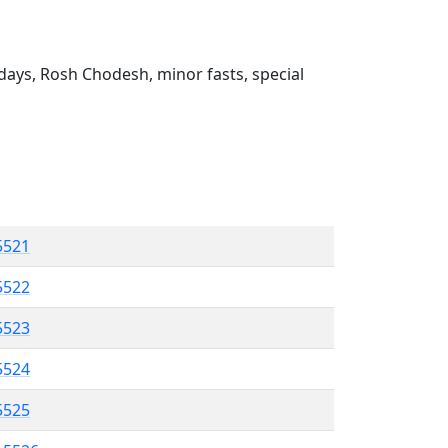
ays, Rosh Chodesh, minor fasts, special
5521
5522
 5523
5524
5525