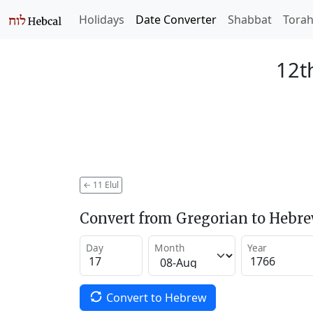
Holidays
Date Converter
Shabbat
Tora
12th
←
11 Elul
Convert from Gregorian to Hebr
Day
Month
Year
Convert to Hebrew