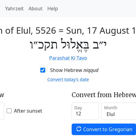
h
Yahrzeit
About
Help
 of Elul, 5526
=
Sun, 17 August 
י״ב בֶּאֱלוּל תקכ״ו
Parashat Ki Tavo
Show Hebrew
niqqud
Convert today’s date
ew
Convert from Hebrew
Day
Month
After sunset
Convert to Gregorian